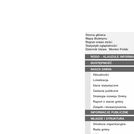
Strona główna
Mapa Biuletynu
Rejestr zmian treści
Statystyki oglądalności
Dziennik Ustaw
Monitor Polski
RODO – KLAUZULE INFORM
Menu
DOSTĘPNOŚĆ
NASZA GMINA
Aktualności
Lokalizacja
Dane statystyczne
Zadania publiczne
Strategia rozwoju Gminy
Raport o stanie gminy
Związki i stowarzyszenia
INFORMACJE PUBLICZNE
WŁADZE I STRUKTURA
Struktura organizacyjna
Rada gminy