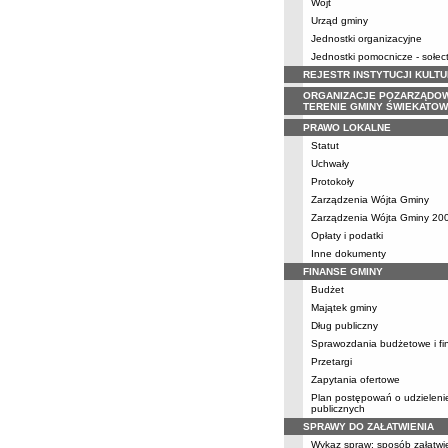
Wójt
Urząd gminy
Jednostki organizacyjne
Jednostki pomocnicze - sołec
REJESTR INSTYTUCJI KULT
ORGANIZACJE POZARZĄDO
TERENIE GMINY ŚWIEKATO
PRAWO LOKALNE
Statut
Uchwały
Protokoły
Zarządzenia Wójta Gminy
Zarządzenia Wójta Gminy 200
Opłaty i podatki
Inne dokumenty
FINANSE GMINY
Budżet
Majątek gminy
Dług publiczny
Sprawozdania budżetowe i f
Przetargi
Zapytania ofertowe
Plan postępowań o udzielen
publicznych
SPRAWY DO ZAŁATWIENIA
Wykaz spraw; sposób załatwi