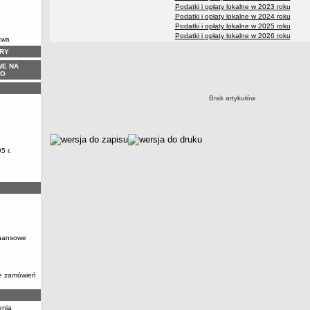
Podatki i opłaty lokalne w 2023 roku
Podatki i opłaty lokalne w 2024 roku
Podatki i opłaty lokalne w 2025 roku
Podatki i opłaty lokalne w 2026 roku
twa
URY
Podatki i opłaty lokalne w 2017 roku
WE NA
WO
Brak artykułów
metryczka
5 r.
inansowe
ie zamówień
enia