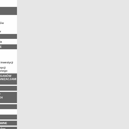
dów
w
ia
E
 inwestycji
pcji
nnego
RGANÓW
ANIZACJAMI
W
CH
AWNE