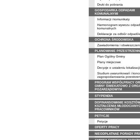
Druki do pobrania
GOSPODARKA ODPADAMI
KOMUNALNYMI
Informacji i komunikaty
Harmonogram wywozu odpa
komunalnych
Deklaracje za odbiór odpadó
OCHRONA ŚRODOWISKA
Zawiadomienia i obwieszczen
PLANOWANIE PRZESTRZENN
Plan Ogólny Gminy
Plany miejscowe
Decyzje o ustaleniu lokalizacji
Studium uwarunkowań i konce
zagospodarowania przestrze
PROGRAM WSPÓŁPRACY O
GMINY ŚWIEKATOWO Z ORG
POZARZĄDOWYM
STYPENDIA
DOFINANSOWANIE KOSZTÓ
KSZTAŁCENIA MŁODOCIANY
PRACOWNIKÓW
PETYCJE
Petycje
OFERTY PRACY
NIEODPŁATNAE PORADY PR