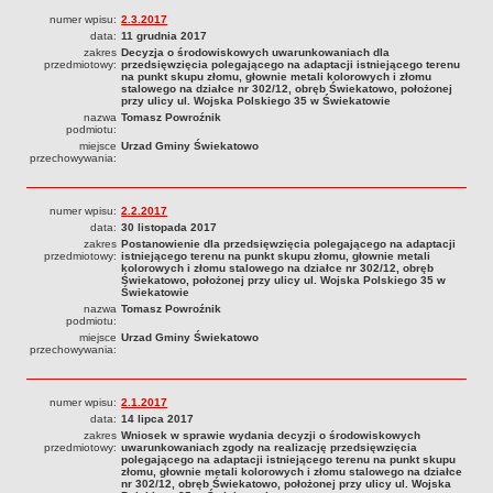
WYBORY DO SEJMU RP I DO SENATU RP W 2023
numer wpisu:
2.3.2017
REFERENDUM OGÓLNOKRAJOWE 2023
data:
11 grudnia 2017
zakres
Decyzja o środowiskowych uwarunkowaniach dla
WYBORY SAMORZĄDOWE W 2024 ROKU
przedmiotowy:
przedsięwzięcia polegającego na adaptacji istniejącego terenu
na punkt skupu złomu, głownie metali kolorowych i złomu
WYBORY DO PARLAMENTU EUROPEJSKIEGO 2024
stalowego na działce nr 302/12, obręb Świekatowo, położonej
WYBORY PREZYDENTA RP W 2025 R.
przy ulicy ul. Wojska Polskiego 35 w Świekatowie
nazwa
Tomasz Powroźnik
podmiotu:
miejsce
Urzad Gminy Świekatowo
przechowywania:
numer wpisu:
2.2.2017
data:
30 listopada 2017
zakres
Postanowienie dla przedsięwzięcia polegającego na adaptacji
przedmiotowy:
istniejącego terenu na punkt skupu złomu, głownie metali
kolorowych i złomu stalowego na działce nr 302/12, obręb
Świekatowo, położonej przy ulicy ul. Wojska Polskiego 35 w
Świekatowie
nazwa
Tomasz Powroźnik
podmiotu:
miejsce
Urzad Gminy Świekatowo
przechowywania:
numer wpisu:
2.1.2017
data:
14 lipca 2017
zakres
Wniosek w sprawie wydania decyzji o środowiskowych
przedmiotowy:
uwarunkowaniach zgody na realizację przedsięwzięcia
polegającego na adaptacji istniejącego terenu na punkt skupu
złomu, głownie metali kolorowych i złomu stalowego na działce
nr 302/12, obręb Świekatowo, położonej przy ulicy ul. Wojska