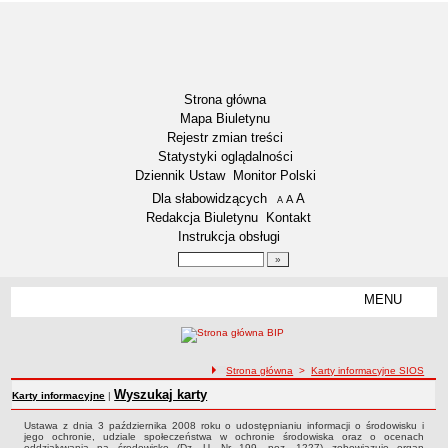
Strona główna
Mapa Biuletynu
Rejestr zmian treści
Statystyki oglądalności
Dziennik Ustaw
Monitor Polski
Menu dodatkowe
Dla słabowidzących
A
powiększ czcionkę
A
standardowy rozmiar czcionki
A
pomniejsz czcionkę
Redakcja Biuletynu
Kontakt
Instrukcja obsługi
Wyszukiwarka artykułów
Szukaj
MENU
Menu
RODO – KLAUZULE INFORMACYJNE
DOSTĘPNOŚĆ
NASZA GMINA
ścieżka nawigacji
Strona główna
>
Karty informacyjne SIOS
Aktualności
Wyszukaj karty
Karty informacyjne SIOS
Karty informacyjne
|
Lokalizacja
Ustawa z dnia 3 października 2008 roku o udostępnianiu informacji o środowisku i
jego ochronie, udziale społeczeństwa w ochronie środowiska oraz o ocenach
Dane statystyczne
oddziaływania na środowisko (Dz. U. Nr 199, poz. 1227) zobowiązuje organ