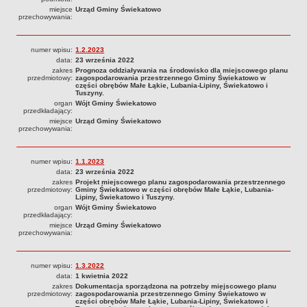
Zarządzenia Wójta Gminy
miejsce
Urząd Gminy Świekatowo
przechowywania:
Zarządzenia Wójta Gminy 2005 r.
Opłaty i podatki
numer wpisu:
1.2.2023
Inne dokumenty
data:
23 września 2022
zakres
Prognoza oddziaływania na środowisko dla miejscowego planu
FINANSE GMINY
przedmiotowy:
zagospodarowania przestrzennego Gminy Świekatowo w
części obrębów Małe Łąkie, Lubania-Lipiny, Świekatowo i
Budżet
Tuszyny.
organ
Wójt Gminy Świekatowo
Majątek gminy
przedkładający:
miejsce
Urząd Gminy Świekatowo
Dług publiczny
przechowywania:
Sprawozdania budżetowe i finansowe
Przetargi
numer wpisu:
1.1.2023
data:
23 września 2022
Zapytania ofertowe
zakres
Projekt miejscowego planu zagospodarowania przestrzennego
przedmiotowy:
Gminy Świekatowo w części obrębów Małe Łąkie, Lubania-
Plan postępowań o udzielenie zamówień publicznych
Lipiny, Świekatowo i Tuszyny.
organ
Wójt Gminy Świekatowo
SPRAWY DO ZAŁATWIENIA
przedkładający:
Wykaz spraw; sposób załatwienia
miejsce
Urząd Gminy Świekatowo
przechowywania:
Druki do pobrania
GOSPODARKA ODPADAMI KOMUNALNYMI
numer wpisu:
1.3.2022
Informacji i komunikaty
data:
1 kwietnia 2022
zakres
Dokumentacja sporządzona na potrzeby miejscowego planu
Harmonogram wywozu odpadów komunalnych
przedmiotowy:
zagospodarowania przestrzennego Gminy Świekatowo w
części obrębów Małe Łąkie, Lubania-Lipiny, Świekatowo i