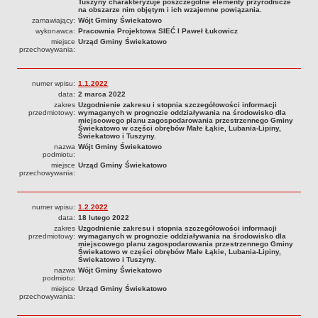
Deklaracje za odbiór odpadów
Tuszyny charakteryzuje poszczególne elementy przyrodnicze
na obszarze nim objętym i ich wzajemne powiązania.
OCHRONA ŚRODOWISKA
zamawiający:
Wójt Gminy Świekatowo
wykonawca:
Pracownia Projektowa SIEĆ I Paweł Łukowicz
Zawiadomienia i obwieszczenia
miejsce
Urząd Gminy Świekatowo
przechowywania:
PLANOWANIE PRZESTRZENNE
Plan Ogólny Gminy
Plany miejscowe
numer wpisu:
1.1.2022
data:
2 marca 2022
Decyzje o ustaleniu lokalizacji inwestycji
zakres
Uzgodnienie zakresu i stopnia szczegółowości informacji
przedmiotowy:
wymaganych w prognozie oddziaływania na środowisko dla
Studium uwarunkowań i koncepcji zagospodarowania
miejscowego planu zagospodarowania przestrzennego Gminy
Świekatowo w części obrębów Małe Łąkie, Lubania-Lipiny,
przestrzennego
Świekatowo i Tuszyny.
nazwa
Wójt Gminy Świekatowo
PROGRAM WSPÓŁPRACY ORGANÓW GMINY ŚWIEKATOWO Z ORGANIZACJAMI
podmiotu:
POZARZĄDOWYM
miejsce
Urząd Gminy Świekatowo
przechowywania:
STYPENDIA
DOFINANSOWANIE KOSZTÓW KSZTAŁCENIA MŁODOCIANYCH PRACOWNIKÓW
PETYCJE
numer wpisu:
1.2.2022
Petycje
data:
18 lutego 2022
zakres
Uzgodnienie zakresu i stopnia szczegółowości informacji
OFERTY PRACY
przedmiotowy:
wymaganych w prognozie oddziaływania na środowisko dla
miejscowego planu zagospodarowania przestrzennego Gminy
NIEODPŁATNAE PORADY PRAWNE
Świekatowo w części obrębów Małe Łąkie, Lubania-Lipiny,
Świekatowo i Tuszyny.
GMINNA EWIDENCJA ZABYTKÓW
nazwa
Wójt Gminy Świekatowo
podmiotu:
TOWARZYSTWO ROZWOJU GMINY ŚWIEKATOWO
miejsce
Urząd Gminy Świekatowo
WYBORY DO IZB ROLNICZYCH 2023
przechowywania:
WYBORY ŁAWNIKA NA KADENCJĘ 2024-2027