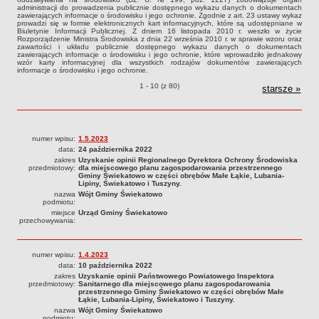
administracji do prowadzenia publicznie dostępnego wykazu danych o dokumentach
Zadania publiczne
zawierających informacje o środowisku i jego ochronie. Zgodnie z art. 23 ustawy wykaz
prowadzi się w formie elektronicznych kart informacyjnych, które są udostępniane w
Biuletynie Informacji Publicznej. Z dniem 16 listopada 2010 r. weszło w życie
Strategia rozwoju Gminy
Rozporządzenie Ministra Środowiska z dnia 22 września 2010 r. w sprawie wzoru oraz
zawartości i układu publicznie dostępnego wykazu danych o dokumentach
Raport o stanie gminy
zawierających informacje o środowisku i jego ochronie, które wprowadziło jednakowy
wzór karty informacyjnej dla wszystkich rodzajów dokumentów zawierających
Związki i stowarzyszenia
informacje o środowisku i jego ochronie.
INFORMACJE PUBLICZNE
Karty informacyjne SIOS o pozycjach
1 - 10 (z 80)
starsze
karty
»
WŁADZE I STRUKTURA
Struktura organizacyjna
Rada gminy
numer wpisu:
1.5.2023
data:
24 października 2022
Wójt
zakres
Uzyskanie opinii Regionalnego Dyrektora Ochrony Środowiska
przedmiotowy:
dla miejscowego planu zagospodarowania przestrzennego
Urząd gminy
Gminy Świekatowo w części obrębów Małe Łąkie, Lubania-
Lipiny, Świekatowo i Tuszyny.
Jednostki organizacyjne
nazwa
Wójt Gminy Świekatowo
podmiotu:
Jednostki pomocnicze - sołectwa
miejsce
Urząd Gminy Świekatowo
przechowywania:
REJESTR INSTYTUCJI KULTURY
ORGANIZACJE POZARZĄDOWE NA TERENIE GMINY ŚWIEKATOWO
PRAWO LOKALNE
numer wpisu:
1.4.2023
data:
10 października 2022
Statut
zakres
Uzyskanie opinii Państwowego Powiatowego Inspektora
przedmiotowy:
Sanitarnego dla miejscowego planu zagospodarowania
Uchwały
przestrzennego Gminy Świekatowo w części obrębów Małe
Łąkie, Lubania-Lipiny, Świekatowo i Tuszyny.
Protokoły
nazwa
Wójt Gminy Świekatowo
podmiotu: