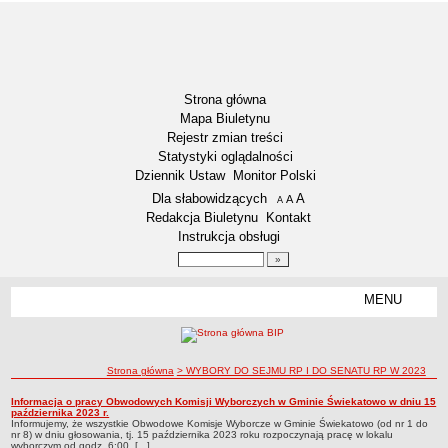
Strona główna
Mapa Biuletynu
Rejestr zmian treści
Statystyki oglądalności
Dziennik Ustaw
Monitor Polski
Menu dodatkowe
Dla słabowidzących
A
powiększ czcionkę
A
standardowy rozmiar czcionki
A
pomniejsz czcionkę
Redakcja Biuletynu
Kontakt
Instrukcja obsługi
Wyszukiwarka artykułów
Szukaj
MENU
Menu
RODO – KLAUZULE INFORMACYJNE
DOSTĘPNOŚĆ
NASZA GMINA
ścieżka nawigacji
Strona główna
> WYBORY DO SEJMU RP I DO SENATU RP W 2023
Aktualności
WYBORY DO SEJMU RP I DO SENATU RP W 2023
Informacja o pracy Obwodowych Komisji Wyborczych w Gminie Świekatowo w dniu 15
WYBORY DO SEJMU RP I DO SENATU RP W 2023
października 2023 r.
Lokalizacja
Informujemy, że wszystkie Obwodowe Komisje Wyborcze w Gminie Świekatowo (od nr 1 do
nr 8) w dniu głosowania, tj. 15 października 2023 roku rozpoczynają pracę w lokalu
Dane statystyczne
wyborczym od godz. 6:00. [...]