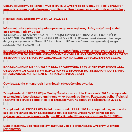
Zadania publiczne
Składy obwodowych komisji wyborczych w wyborach do Sejmu RP i do Senatu RP
oraz referendum ogólnokrajowego w Gminie Świekatowo wraz z określeniem funkcji
[...]
Strategia rozwoju Gminy
Rozkład jazdy autobusów w dn. 15.10.2023 r.
Raport o stanie gminy
[...]
Związki i stowarzyszenia
Informacja dla wyborcy niepełnosprawnego oraz wyborcy, który najpóźniej w dniu
głosowania kończy 60 lat
INFORMACJA DLA WYBORCY NIEPEŁNOSPRAWNEGO ORAZ WYBORCY,KTÓRY
INFORMACJE PUBLICZNE
NAJPÓŹNIEJ W DNIU GŁOSOWANIA KOŃCZY 60 LAT(Gmina Świekatowo) Informacje
dotyczące wyborów do Sejmu RP i do Senatu RP oraz referendum ogólnokrajowego,
WŁADZE I STRUKTURA
zarządzonych na dzień [...]
Struktura organizacyjna
POSTANOWIENIA NR 135-2023 Z DNIA 25 WRZEŚNIA 2023R. W SPRAWIE ZWOŁANIA
PIERWSZYCH POSIEDZIEŃ OBWODOWYCH KOMISJI WYBORCZYCH W WYBORACH DO
Rada gminy
SEJMU RP I DO SENATU RP ZARZĄDZONYCH NA DZIEŃ 15 PAŹDZIERNIKA 2023R.
[...]
Wójt
POSTANOWIENIE NR 134/2023 Z DNIA 25 WRZEŚNIA 2023 W SPRAWIE POWOŁANIA
Urząd gminy
OBWODOWYCH KOMISJI WYBORCZYCH W WYBORACH DO SEJMU RP I DO SENATU
RP ZARZĄDZONYCH NA DZIEŃ 15 PAŹDZIERNIKA 2023R.
[...]
Jednostki organizacyjne
Obwieszczenie o numerach i granicach obwodów głosowania.
Jednostki pomocnicze - sołectwa
[...]
REJESTR INSTYTUCJI KULTURY
Zarządzenie Nr 41/2023 Wójta Gminy Świekatowo z dnia 7 września 2023 r. w sprawie
ustanowienia koordynatora gminnego w wyborach do Sejmu Rzeczypospolitej Polskiej
ORGANIZACJE POZARZĄDOWE NA TERENIE GMINY ŚWIEKATOWO
i Senatu Rzeczypospolitej Polskiej zarządzonych na dzień 15 października 2023 r.
[...]
PRAWO LOKALNE
Zarządzenie Nr 37/2023 WG Świekatowo z dnia 21.08. 2023 r. w sprawie wyznaczenia
Statut
miejsc przeznaczonych na bezpłatne umieszczanie urzędowych obwieszczeń
wyborczych...w wyborach do Sejmu RP i Senatu RP zarządzonych na 15.10.2023 r.
Uchwały
[...]
Dane kontaktowe do urzędników zajmujących się organizacją wyborów w gminie
Protokoły
Świekatowo