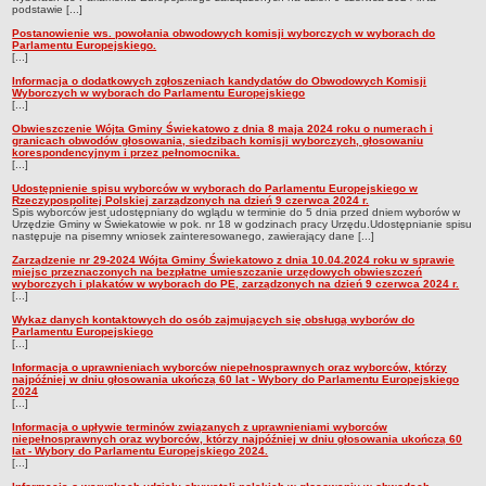
podstawie [...]
Zadania publiczne
Postanowienie ws. powołania obwodowych komisji wyborczych w wyborach do
Parlamentu Europejskiego.
Strategia rozwoju Gminy
[...]
Raport o stanie gminy
Informacja o dodatkowych zgłoszeniach kandydatów do Obwodowych Komisji
Wyborczych w wyborach do Parlamentu Europejskiego
Związki i stowarzyszenia
[...]
Obwieszczenie Wójta Gminy Świekatowo z dnia 8 maja 2024 roku o numerach i
INFORMACJE PUBLICZNE
granicach obwodów głosowania, siedzibach komisji wyborczych, głosowaniu
korespondencyjnym i przez pełnomocnika.
WŁADZE I STRUKTURA
[...]
Struktura organizacyjna
Udostępnienie spisu wyborców w wyborach do Parlamentu Europejskiego w
Rzeczypospolitej Polskiej zarządzonych na dzień 9 czerwca 2024 r.
Rada gminy
Spis wyborców jest udostępniany do wglądu w terminie do 5 dnia przed dniem wyborów w
Urzędzie Gminy w Świekatowie w pok. nr 18 w godzinach pracy Urzędu.Udostępnianie spisu
Wójt
następuje na pisemny wniosek zainteresowanego, zawierający dane [...]
Urząd gminy
Zarządzenie nr 29-2024 Wójta Gminy Świekatowo z dnia 10.04.2024 roku w sprawie
miejsc przeznaczonych na bezpłatne umieszczanie urzędowych obwieszczeń
wyborczych i plakatów w wyborach do PE, zarządzonych na dzień 9 czerwca 2024 r.
Jednostki organizacyjne
[...]
Jednostki pomocnicze - sołectwa
Wykaz danych kontaktowych do osób zajmujących się obsługą wyborów do
Parlamentu Europejskiego
REJESTR INSTYTUCJI KULTURY
[...]
ORGANIZACJE POZARZĄDOWE NA TERENIE GMINY ŚWIEKATOWO
Informacja o uprawnieniach wyborców niepełnosprawnych oraz wyborców, którzy
najpóźniej w dniu głosowania ukończą 60 lat - Wybory do Parlamentu Europejskiego
PRAWO LOKALNE
2024
[...]
Statut
Informacja o upływie terminów związanych z uprawnieniami wyborców
Uchwały
niepełnosprawnych oraz wyborców, którzy najpóźniej w dniu głosowania ukończą 60
lat - Wybory do Parlamentu Europejskiego 2024.
[...]
Protokoły