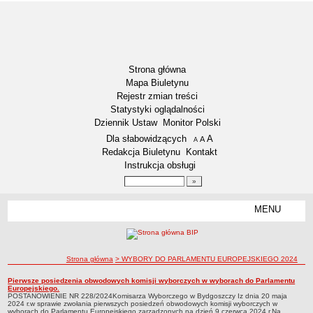
Strona główna
Mapa Biuletynu
Rejestr zmian treści
Statystyki oglądalności
Dziennik Ustaw
Monitor Polski
Menu dodatkowe
Dla słabowidzących
A
powiększ czcionkę
A
standardowy rozmiar czcionki
A
pomniejsz czcionkę
Redakcja Biuletynu
Kontakt
Instrukcja obsługi
Wyszukiwarka artykułów
Szukaj
MENU
Menu
RODO – KLAUZULE INFORMACYJNE
DOSTĘPNOŚĆ
NASZA GMINA
ścieżka nawigacji
Strona główna
> WYBORY DO PARLAMENTU EUROPEJSKIEGO 2024
Aktualności
WYBORY DO PARLAMENTU EUROPEJSKIEGO 2024
Pierwsze posiedzenia obwodowych komisji wyborczych w wyborach do Parlamentu
WYBORY DO PARLAMENTU EUROPEJSKIEGO 2024
Europejskiego.
Lokalizacja
POSTANOWIENIE NR 228/2024Komisarza Wyborczego w Bydgoszczy Iz dnia 20 maja
2024 r.w sprawie zwołania pierwszych posiedzeń obwodowych komisji wyborczych w
Dane statystyczne
wyborach do Parlamentu Europejskiego zarządzonych na dzień 9 czerwca 2024 r.Na