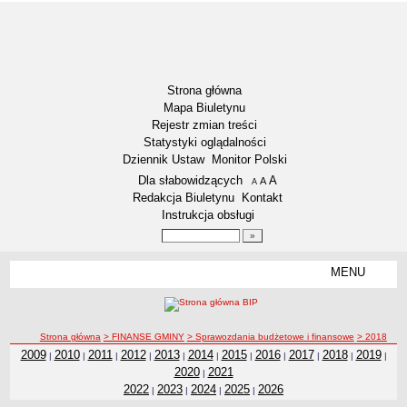
Strona główna
Mapa Biuletynu
Rejestr zmian treści
Statystyki oglądalności
Dziennik Ustaw
Monitor Polski
Menu dodatkowe
Dla słabowidzących
A
powiększ czcionkę
A
standardowy rozmiar czcionki
A
pomniejsz czcionkę
Redakcja Biuletynu
Kontakt
Instrukcja obsługi
Wyszukiwarka artykułów
Szukaj
MENU
Menu
RODO – KLAUZULE INFORMACYJNE
DOSTĘPNOŚĆ
NASZA GMINA
ścieżka nawigacji
Strona główna
> FINANSE GMINY
> Sprawozdania budżetowe i finansowe
> 2018
Aktualności
2009
2010
2011
2012
2013
2014
2015
2016
2017
2018
2019
|
|
|
|
|
|
|
|
|
|
|
2018
2020
2021
|
Lokalizacja
2022
2023
2024
2025
2026
|
|
|
|
Dane statystyczne