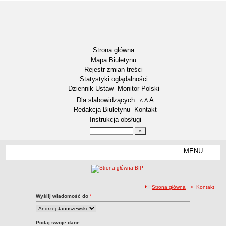
Strona główna
Mapa Biuletynu
Rejestr zmian treści
Statystyki oglądalności
Dziennik Ustaw
Monitor Polski
Menu dodatkowe
Dla słabowidzących
A
powiększ czcionkę
A
standardowy rozmiar czcionki
A
pomniejsz czcionkę
Redakcja Biuletynu
Kontakt
Instrukcja obsługi
Wyszukiwarka artykułów
Szukaj
MENU
Menu
RODO – KLAUZULE INFORMACYJNE
DOSTĘPNOŚĆ
NASZA GMINA
ścieżka nawigacji
Strona główna
> Kontakt
Kontakt z Redakcją BIP
Aktualności
Wyślij wiadomość do
*
Kontakt
Lokalizacja
Dane statystyczne
Podaj swoje dane