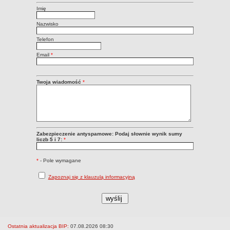
Imię
Zadania publiczne
Strategia rozwoju Gminy
Nazwisko
Raport o stanie gminy
Telefon
Związki i stowarzyszenia
Email
*
INFORMACJE PUBLICZNE
WŁADZE I STRUKTURA
Twoja wiadomość
*
Struktura organizacyjna
Rada gminy
Wójt
Urząd gminy
Zabezpieczenie antyspamowe: Podaj słownie wynik sumy
Jednostki organizacyjne
liczb 5 i 7:
*
Jednostki pomocnicze - sołectwa
*
- Pole wymagane
REJESTR INSTYTUCJI KULTURY
ORGANIZACJE POZARZĄDOWE NA TERENIE GMINY ŚWIEKATOWO
Zapoznaj się z klauzulą informacyjną
PRAWO LOKALNE
Statut
Uchwały
Protokoły
Ostatnia aktualizacja BIP:
07.08.2026 08:30