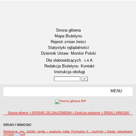
Strona główna
Mapa Biuletynu
Rejestr zmian treści
Statystyki oglądalności
Dziennik Ustaw
Monitor Polski
Menu dodatkowe
Dla słabowidzących
A
powiększ czcionkę
A
standardowy rozmiar czcionki
A
pomniejsz czcionkę
Redakcja Biuletynu
Kontakt
Instrukcja obsługi
Wyszukiwarka artykułów
Szukaj
MENU
Menu
RODO – KLAUZULE INFORMACYJNE
DOSTĘPNOŚĆ
NASZA GMINA
ścieżka nawigacji
Strona główna
> SPRAWY DO ZAŁATWIENIA
> Druki do pobrania
> DRUKI I WNIOSKI
Aktualności
DRUKI I WNIOSKI
Lokalizacja
Deklaracje dot. źródeł ciepła i spalania paliw Formularz A - budynki i lokale mieszkalne
Dane statystyczne
(253kB)