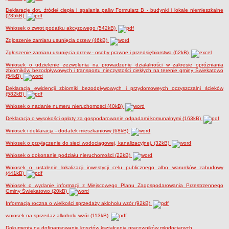
Zadania publiczne
Deklaracje dot. źródeł ciepła i spalania paliw Formularz B - budynki i lokale niemieszkalne
(285kB)
Strategia rozwoju Gminy
Wniosek o zwrot podatku akcyzowego (542kB)
Raport o stanie gminy
Zgłoszenie zamiaru usunięcia drzew (46kB)
Związki i stowarzyszenia
Zgłoszenie zamiaru usunięcia drzew - osoby prawne i przedsiębiorstwa (62kB)
INFORMACJE PUBLICZNE
Wniosek o udzielenie zezwolenia na prowadzenie działalności w zakresie opróżniania
zbiorników bezodpływowych i transportu nieczystości ciekłych na terenie gminy Świekatowo
WŁADZE I STRUKTURA
(54kB)
Struktura organizacyjna
Deklaracja ewidencji zbiorniki bezodpływowych i przydomoweych oczyszczalni ścieków
(582kB)
Rada gminy
Wniosek o nadanie numeru nieruchomości (40kB)
Wójt
Deklaracja o wysokości opłaty za gospodarowanie odpadami komunalnymi (163kB)
Urząd gminy
Wniosek i deklaracja - dodatek mieszkaniowy (68kB)
Jednostki organizacyjne
Wniosek o przyłączenie do sieci wodociągowej, kanalizacyjnej. (32kB)
Jednostki pomocnicze - sołectwa
Wniosek o dokonanie podziału nieruchomości (22kB)
REJESTR INSTYTUCJI KULTURY
Wniosek o ustalenie lokalizacji inwestycji celu publicznego albo warunków zabudowy
ORGANIZACJE POZARZĄDOWE NA TERENIE GMINY ŚWIEKATOWO
(441kB)
PRAWO LOKALNE
Wniosek o wydanie informacji z Miejscowego Planu Zagospodarowania Przestrzennego
Gminy Świekatowo (20kB)
Statut
Informacja roczna o wielkości sprzedaży akloholu wzór (92kB)
Uchwały
wniosek na sprzedaż alkoholu wzór (113kB)
Protokoły
Dokumenty na dofinansowanie kosztów kształcenia pracowników młodocianych.